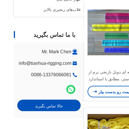
قلاب‌های زنجیری بالابر
با ما تماس بگیرید
Mr. Mark Chen
info@tianhua-rigging.com
ای دوبل نارنجی نرم از
0086-13376066081
ر، مطابق با استاندارد
ای اسلینگ
یمت رو بدست بیار
حالا تماس بگیرید