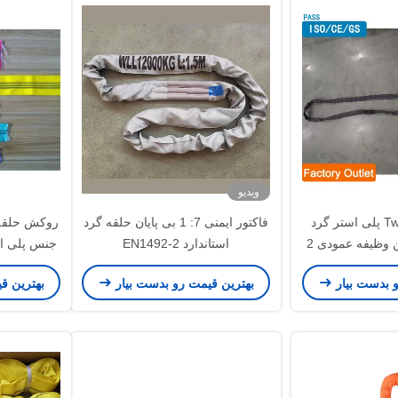
يد کننده هاي توليد
ده هاي توليد کننده
ي توليد کننده هاي
ي توليد کننده
ویدیو
ژاکت Twill Weave پلی استر گرد
فاکتور ایمنی 7: 1 بی پایان حلقه گرد
روکش حلقه 
Sling سیاه سنگین وظیفه عمودی 2
استاندارد EN1492-2
جنس پلی است
ن
EN1492-2، بر
و بدست بیار
بهترین قیمت رو بدست بیار
بهترین ق