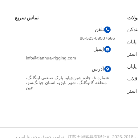
لات
تماس سریع
لندکن
تلفن
86-523-89507666
پایان
ایمیل
 استر
info@tianhua-rigging.com
پایان
آدرس
شماره ۸، جاده شین‌چیاو، پارک صنعتی لینگانگ،
قلاب
منطقه گائوگانگ، شهر تایژو، استان جیانگ‌سو،
چین
استر
است.