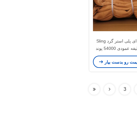
رنگ قهوه ای پلی استر گرد Sling
مودی 54000 پوند
یمت رو بدست بیار
3