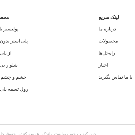
لینک سریع
محصو
درباره ما
پوليستر ب
محصولات
پلی استر بدون 
راه‌حل‌ها
از پلی
اخبار
شلوار بی 
با ما تماس بگیرید
چشم و چشم 
رول تسمه پلی 
چین کیفیت خوب پوليستر بلندکن عرضه کننده. حقوق چاپ 2018-2026 江苏天华索具有限公司 . تمامی حقوق محفوظ 