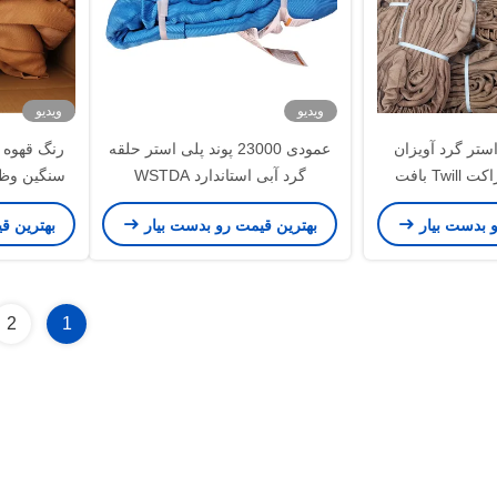
ویدیو
ویدیو
ستر گرد آویزان
عمودی 23000 پوند پلی استر حلقه
سنگین وظیفه ژاکت Twill بافت
گرد آبی استاندارد WSTDA
سنگین وظیفه ع
 6 تن
و بدست بیار
بهترین قیمت رو بدست بیار
بهترین ق
2
1