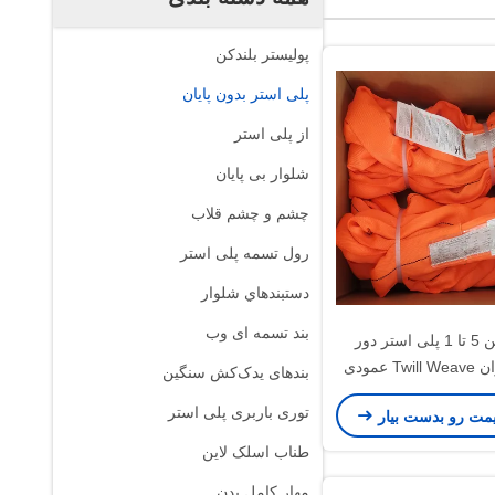
پوليستر بلندکن
پلی استر بدون پایان
از پلی استر
شلوار بی پایان
چشم و چشم قلاب
رول تسمه پلی استر
دستبندهاي شلوار
بند تسمه ای وب
کار سنگین 5 تا 1 پلی استر دور
جاکت آویزان Twill Weave عمودی
بندهای یدک‌کش سنگین
17000 پوند
توری باربری پلی استر
یمت رو بدست بیار
طناب اسلک لاین
مهار کامل بدن