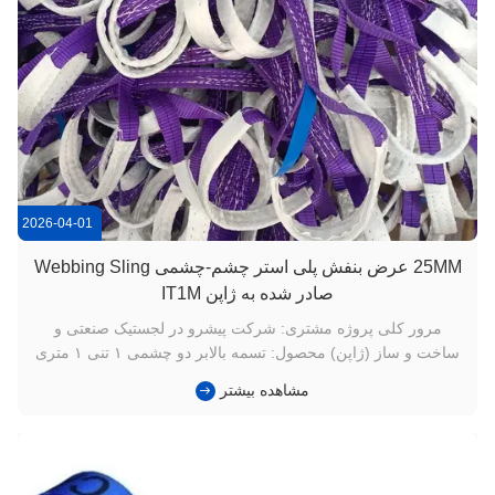
2026-04-01
25MM عرض بنفش پلی استر چشم-چشمی Webbing Sling
صادر شده به ژاپن IT1M
مرور کلی پروژه مشتری: شرکت پیشرو در لجستیک صنعتی و
ساخت و ساز (ژاپن) محصول: تسمه بالابر دو چشمی ۱ تنی ۱ متری
(ضریب ایمنی ۶:۱ / ۷:۱) کاربرد: بالابری ماشین آلات دقیق و
مشاهده بیشتر
جابجایی مواد در انبار. چالش شریک ژاپنی ما به راه حل بالابری نیاز
داشت که بتواند در فضاهای تنگ و با استفاده مکرر مقاومت کند بدون
اینکه ...