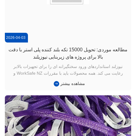
2026-04-03
مطالعه موردی: تحویل 15000 تکه بلند کننده پلی استر با دقت
بالا برای پروژه های زیربنایی نیوزیلند
نیوزلند استانداردهای ورود سختگیرانه ای را برای تجهیزات بالابر
رعایت می کند. همه محصولات باید با مقررات WorkSafe NZ و
استانداردهای بین المللی EN 1492-1 مطابقت داشته باشند. با توجه
مشاهده بیشتر
به رواج مهندسی ساحلی، شوری و رطوبت بالا چالش های دوگانه ای
را برای مقاومت در برابر آب و هوا و پایداری قدرت فیزیکی تسمه
ها...