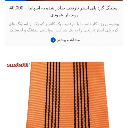
اسلینگ گرد پلی استر نارنجی صادر شده به اسپانیا – 40,000
پوند بار عمودی
پیشینه پروژه کارخانه ما با موفقیت یک کانتینر کوچک از اسلینگ های
گرد پلی استر نارنجی را به یک شرکت اسپانیایی لیفتینگ و لجستیک
صنعتی صادر کرد. هر اسلینگ مطابق با استانداردهای ASME B30.9 /
مشاهده بیشتر
WSTDA ساخته شده و توسط TUV، ISO، CE و GS تایید شده است
و ضریب طراحی 5:1 را ارائه می دهد. مشتری اسپانیایی تجهیزاتی
...