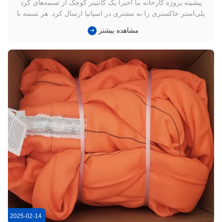
پیشینه پروژه کارخانه ما اخیراً یک کانتینر کوچک از تسمه‌های گرد
پلی‌استر خاکستری را به مشتری در اسپانیا ارسال کرد. هر تسمه با
استانداردهای ASME B30.9 / WSTDA مطابقت دارد و توسط TUV،
مشاهده بیشتر
ISO، CE و GS تأیید شده است، با ضریب طراحی 5:1 برای افزایش
ایمنی. خریدار اسپانیایی از این تسمه‌ها عمدتاً برای جابجایی کا...
2025-02-14