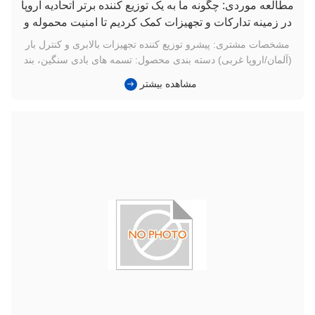
مطالعه موردی: چگونه ما به یک توزیع کننده برتر اتحادیه اروپا
در زمینه تدارکات و تجهیزات کمک کردیم تا امنیت محموله و
انطباق گواهینامه را حل کند
مشخصات مشتری: پیشرو توزیع کننده تجهیزات بالابری و کنترل بار
(آلمان/اروپا غربی) دسته بندی محصول: تسمه های بادی سنگین، بند
های گرد و تسمه های ضامن دار هدف اصلی: انطباق استاندارد،
مشاهده بیشتر
کاهش مسئولیت محصول و بهینه سازی هزینه زنجیره تامین چالش:
گذراندن ممیزی های ایمنی سختگیرانه اروپایی (EN 1492 و EN
12195) مشت...