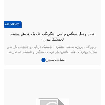
2026-08-03
حمل و نقل سنگین و ایمن: چگونگی حل یک چالش پیچیده
لجستیک بندری
مرور کلی پروژه صنعت مشتری: لجستیک دریایی و جابجایی بار بندر
مکان: روتردام، هلند چالش: بار فولادی سنگین و نامنظم که نیازمند
تجهیزات بالابر با ظرفیت بالا و گواهی شده با حاشیه خطای ایمنی
مشاهده بیشتر
صفر است. راه حل: تسمه های برزنتی سفارشی مهندسی شده و
تسمه های گرد با گواهینامه های CE و GS. چالش: ایمنی و قابلیت
اطم...