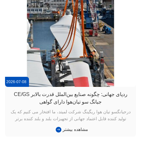
2026-07-08
ردپای جهانی: چگونه صنایع بین‌الملل قدرت بالابر CE/GS
جیانگ سو تیان‌هوا دارای گواهی
درجیانگسو تیان هوا ریگینگ شرکت لمیتد، ما افتخار می کنیم که یک
تولید کننده قابل اعتماد جهانی از تجهیزات بلند و بلند کننده برتر
هستیم.سنگ های سنگین و گرد ما به موفقیت به بیش از 30 کشور و
مشاهده بیشتر
مناطق صادر شده است، از جمله اروپا، آمریکای شمالی، خاورمیانه
و جنوب شرقی آسیا. چرا مشتریان جهانی برای جیانگ سو تیان ...