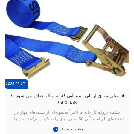
2025-09-27
50 میلی متری از پلی استر آبی که به ایتالیا صادر می شود LC
2500 daN
پیشینه پروژه کارخانه ما اخیراً محموله‌ای از تسمه‌های مهار بار
جغجغه‌ای پلی‌استر آبی 50 میلی‌متری را به یک توزیع‌کننده تجهیزات
لجستیکی ایتالیایی تحویل داد. هر تسمه با EN12195-2 مطابقت دارد
مشاهده بیشتر
و دارای گواهینامه CE، GS، TUV و ISO است و الزامات ایمنی