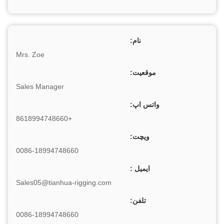
نام:
Mrs. Zoe
موقعیت:
Sales Manager
واتس اپ:
+8618994748660
ویچت:
0086-18994748660
ایمیل :
Sales05@tianhua-rigging.com
تلفن:
0086-18994748660