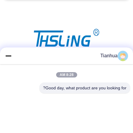
Tianhua
شبکه های اجتماعی
8:28 AM
Good day, what product are you looking for?
تماس سریع
تلفن
86-523-89507666
ایمیل
info@tianhua-rigging.com