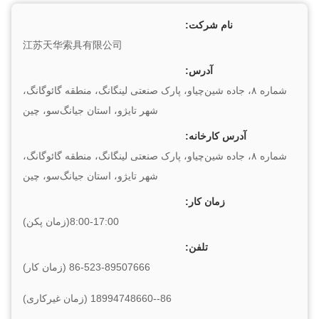
نام شرکت:
江苏天华索具有限公司
آدرس:
شماره ۸، جاده شین‌چیاو، پارک صنعتی لینگانگ، منطقه گائوگانگ،
شهر تایژو، استان جیانگ‌سو، چین
آدرس کارخانه:
شماره ۸، جاده شین‌چیاو، پارک صنعتی لینگانگ، منطقه گائوگانگ،
شهر تایژو، استان جیانگ‌سو، چین
زمان کار:
8:00-17:00(زمان پکن)
تلفن:
86-523-89507666 (زمان کار)
86--18994748660 (زمان غیرکاری)