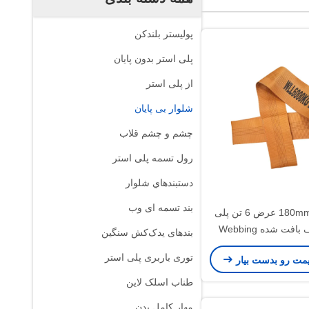
پوليستر بلندکن
پلی استر بدون پایان
از پلی استر
شلوار بی پایان
چشم و چشم قلاب
رول تسمه پلی استر
دستبندهاي شلوار
بند تسمه ای وب
قدرت بالا 180mm عرض 6 تن پلی
استر صاف بافت شده Webbing
بندهای یدک‌کش سنگین
Sling
توری باربری پلی استر
یمت رو بدست بیار
طناب اسلک لاین
مهار کامل بدن