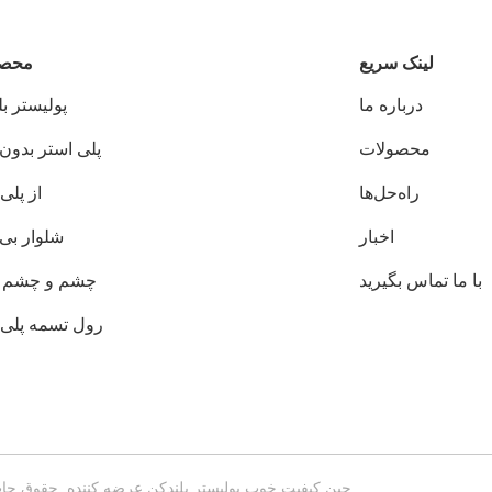
لینک سریع
محصو
درباره ما
پوليستر ب
محصولات
پلی استر بدون 
راه‌حل‌ها
از پلی
اخبار
شلوار بی 
با ما تماس بگیرید
چشم و چشم 
رول تسمه پلی 
چین کیفیت خوب پوليستر بلندکن عرضه کننده. حقوق چاپ 2018-2026 江苏天华索具有限公司 . تمامی حقوق محفوظ 