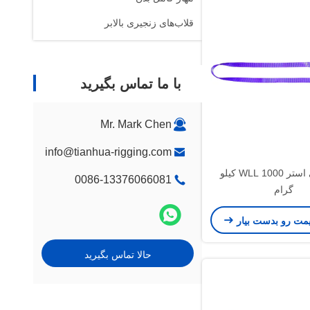
قلاب‌های زنجیری بالابر
با ما تماس بگیرید
Mr. Mark Chen
info@tianhua-rigging.com
100٪ پلی استر WLL 1000 کیلو
0086-13376066081
گرام
یمت رو بدست بیار
حالا تماس بگیرید