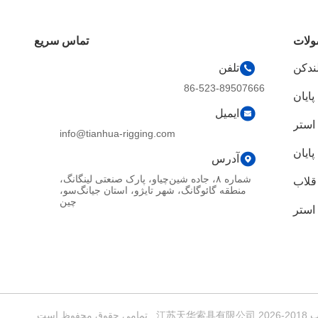
لات
تماس سریع
لندکن
تلفن
86-523-89507666
پایان
ایمیل
 استر
info@tianhua-rigging.com
پایان
آدرس
شماره ۸، جاده شین‌چیاو، پارک صنعتی لینگانگ،
قلاب
منطقه گائوگانگ، شهر تایژو، استان جیانگ‌سو،
چین
استر
است.