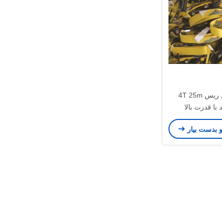
گيبون سلاکلاين ريس 4T 25m
با قدرت بالا
و بدست بیار