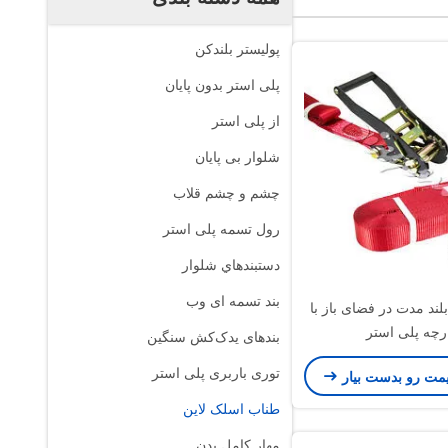
پوليستر بلندکن
پلی استر بدون پایان
از پلی استر
شلوار بی پایان
چشم و چشم قلاب
رول تسمه پلی استر
دستبندهاي شلوار
بند تسمه ای وب
لند مدت در فضای باز با
رچه پلی استر
بندهای یدک‌کش سنگین
توری باربری پلی استر
یمت رو بدست بیار
طناب اسلک لاین
مهار کامل بدن