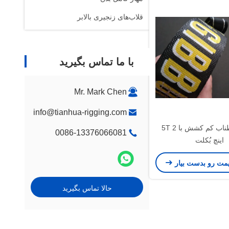
قلاب‌های زنجیری بالابر
با ما تماس بگیرید
Mr. Mark Chen
info@tianhua-rigging.com
دوام بالا طناب کم کشش با 5T 2
0086-13376066081
اینچ بُکلت
یمت رو بدست بیار
حالا تماس بگیرید