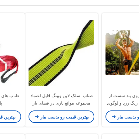
روی بند سست از
طناب اسلک لاین وبینگ قابل اعتماد
طناب های ب
رنگ زرد و لوگوی
مجموعه موانع بازی در فضای باز
پا
رشی
TUV ISO تایید شده
و بدست بیار
بهترین قیمت رو بدست بیار
بهترین ق