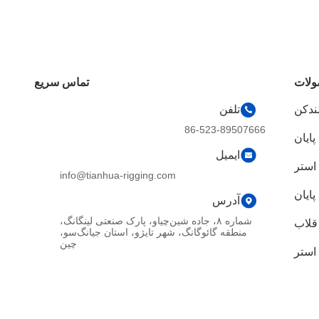
لات
تماس سریع
لندکن
تلفن
86-523-89507666
پایان
ایمیل
 استر
info@tianhua-rigging.com
پایان
آدرس
شماره ۸، جاده شین‌چیاو، پارک صنعتی لینگانگ،
قلاب
منطقه گائوگانگ، شهر تایژو، استان جیانگ‌سو،
چین
استر