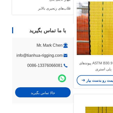
قلاب‌های زنجیری بالابر
با ما تماس بگیرید
Mr. Mark Chen
info@tianhua-rigging.com
ASTM B30.9 4" 9800# پیوندهای
0086-13376066081
پلی استری
یمت رو بدست بیار
حالا تماس بگیرید