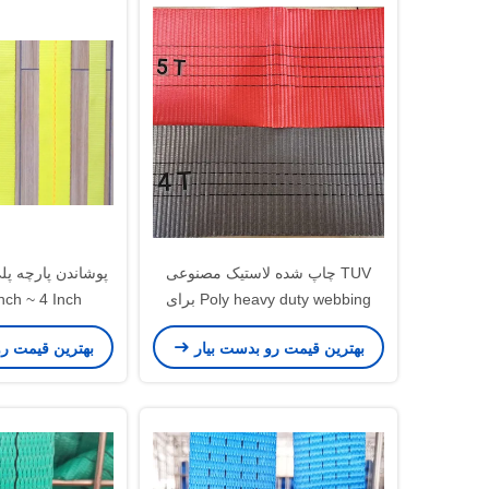
TUV چاپ شده لاستیک مصنوعی
Poly heavy duty webbing برای
nch ~ 4 Inch
کمربند
بهترین قیمت رو بدست بیار
بهترین قیمت ر