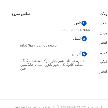
لات
تماس سریع
لندکن
تلفن
86-523-89507666
پایان
ایمیل
 استر
info@tianhua-rigging.com
پایان
آدرس
شماره ۸، جاده شین‌چیاو، پارک صنعتی لینگانگ،
قلاب
منطقه گائوگانگ، شهر تایژو، استان جیانگ‌سو،
چین
استر
است.