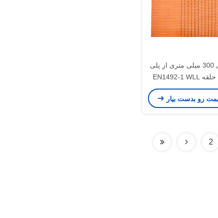
رنگ نارنجی 300 میلی متری از پلی
استر برای حلقه EN1492-1 WLL
12T مقاومت شکستن 54000
یمت رو بدست بیار
کیلوگرم
2