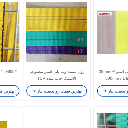
پوشاندن پارچه پلی استر /25mm ~
رول تسمه وب پلی استر مصنوعی
300mm / 1 I
الاستیک چاپ شده TUV
و بدست بیار
بهترین قیمت رو بدست بیار
بهترین ق