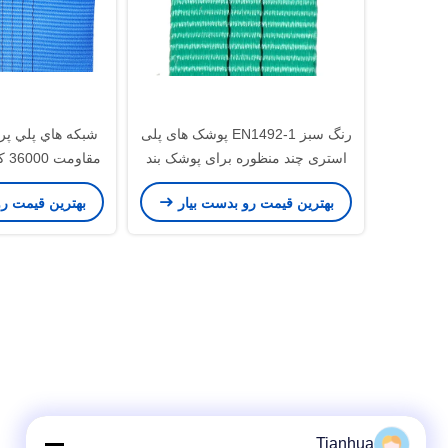
رنگ سبز EN1492-1 پوشک های پلی
شبكه هاي پلي پرو
استری چند منظوره برای پوشک بند
مقا
سفارشي EN1492-1
بهترین قیمت رو بدست بیار
بهترین قیمت ر
Tianhua