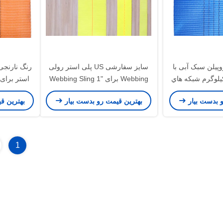
پيلن سبک آبی با
سایز سفارشی US پلی استر رولی
ومت 36000 کيلوگرم شبكه هاي
Webbing برای Webbing Sling 1"
2" 3 اینچ شکستن 19600 پوند
و بدست بیار
بهترین قیمت رو بدست بیار
بهترین ق
1