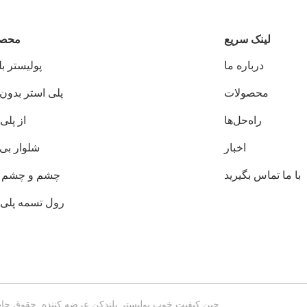
لینک سریع
محصو
درباره ما
پوليستر ب
محصولات
پلی استر بدون 
راه‌حل‌ها
از پلی
اخبار
شلوار بی 
با ما تماس بگیرید
چشم و چشم 
رول تسمه پلی 
چین کیفیت خوب پوليستر بلندکن عرضه کننده. حقوق چاپ 2018-2026 江苏天华索具有限公司 . تمامی حقوق محفوظ 