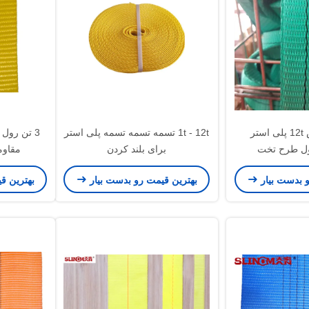
300mm عرض 12t پلی استر
1t - 12t تسمه تسمه تسمه پلی استر
3 تن رول ب
برای بلند کردن
مقاومت 60 م
و بدست بیار
بهترین قیمت رو بدست بیار
بهترین ق