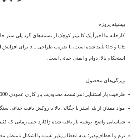
پیشینه پروژه
CE و GS تأیید شده ا
استحکام بالا، دوام و ایمنی حیاتی است.
ویژگی‌های محصول
ظرفیت بار استثنایی: هر تسمه محدودیت بار کاری عمودی 32000 پوند (تقریباً 14.5 تن) را فراهم می‌کند که برای تجهیزات سنگین و جابجایی فولاد ایده‌آل است.
مواد ممتاز: از پلی‌استر با چگالی بالا با روکش بافت جناغی س
شناسایی واضح: نوشته بار بافته شده ژاکارد حتی زمانی که کثیف ب
نرم و انعطاف‌پذیر: بدنه انعطاف‌پذیر تسمه با اشکال نامنظم 