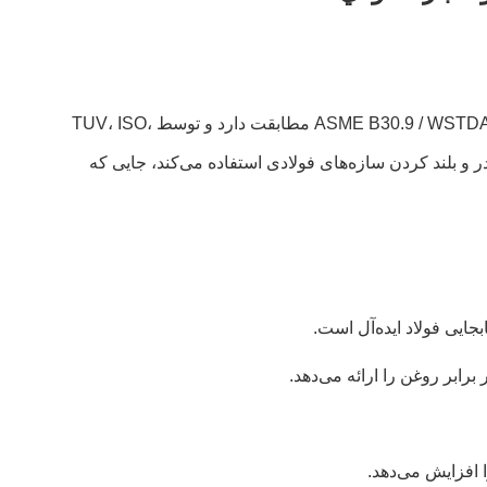
کارخانه ما اخیراً یک کانتینر کوچک از تسمه‌های گرد پلی‌استر خاکستری را به مشتری در اسپانیا ارسال کرد. هر تسمه با استانداردهای ASME B30.9 / WSTDA مطابقت دارد و توسط TUV، ISO،
جایی کانتینر در بندر و بلند کردن سازه‌های فولادی استفاده می‌کند، جایی که
رابر روغن را ارائه می‌دهد.
 افزایش می‌دهد.