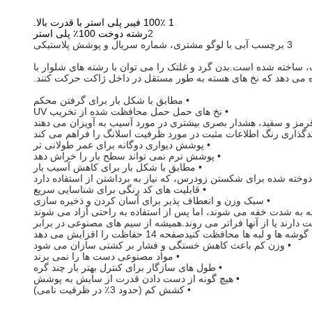
1 100٪ فیبر پلی استر با قدرت بالا.
2
رشته دوخت 100٪ پلی استر
3 برچسب آبی با لوگو مشتری، شماره سریال و پوشش پلاستیکی
، ساخته شده است.بدن گرد و غلتک را می توان با رشته های شلوار با
زه می دهد که نخ های هسته به طور مستقل در داخل ژاکت حرکت کنند.
• مطابق با شکل بار برای گرفتن محکم
• نخ های حمل حمل محافظت شده از تخریب UV
رمز و سفید، هشدار بصری بیشتری در مورد آسیب به آویزان می دهند
دگذاری رنگ اطلاعات مثبت در مورد ظرفیت اسلانگ را فراهم می کند
• پوشش دیواری دوگانه برای عمر طولانی تر
• پوشش نرم نمی تواند سطح بار را خراش دهد
• مطابق با شکل بار برای کاهش آسیب بار
ز دوخته شده برای شکستن زودرس، که نیاز به برداشتن از استفاده دارد
• قابلیت های کد رنگی برای شناسایی سریع
• سبک وزن و انعطاف پذیر برای آسان کردن و ذخیره سازی
 به شدت خفه می شوند، اما پس از استفاده به راحتی آزاد می شوند
 مقاومت بالا به وزن نسبت برای حمل آسان تمام لیفت-همه اسلینگ ها با استانداردها و مقررات OSHA و ASME B30.9 مطابقت دارند یا از آنها فراتر می روند.همیشه از سیم های مصنوعی در برابر
گوشه ها و لبه ها محافظت کنیدصفحه 14 حفاظت را افزایش می دهد
• وزن کم باعث کاهش خستگی و فشار بر کشتی سازان می شود
• مواد مصنوعی دست ها را نمی برند
• طول های سازگار برای کنترل بهتر بار چند گره
• هیچ گونه از دست دادن قدرت از سایش به پوشش
• کشش کم (حدود 3٪ در ظرفیت نامی)