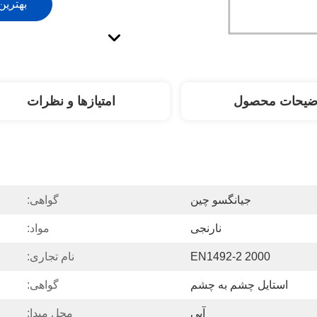
بهترین
ضیحات محصول
امتیازها و نظرات
جیانگسو چین
گواهی:
نارنجی
مواد:
EN1492-2 2000
نام تجاری:
استایل چشم به چشم
گواهی:
آبی
محل مبدا: