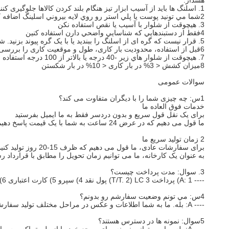
هشدار:
1. اسلنگ ها باید از آسیب ابزار تیز هنگام بلند کردن کالاها جلوگیری کنند.
2شما مي تونيد پوست يا پلي استر رو روي لايه بيروني اسلينگ اضافه کنيد تا وقتي که کالا رو بلند مي کنيد ازش محافظت کنيد
3. هيچوقت از شلوار با آسيب يا نقص استفاده نکن
4فقط از دستبندهايي که شناسايي واضحي دارن استفاده کنين
5. قرار نیست که گره ای از اسلنگ را ببندید یا با یک گره پیوند بزنید. شما باید اسلنگ را با قطعه اتصال مناسب متصل کنید.
6قبل از استفاده، محدودیت بار کاری، طول و موقعیت کاری را بررسی کنید.
7. هيچوقت از شلوار هاي زير -40 درجه يا بالاتر از 100 درجه استفاده نکن
8میزان کشش < 3% در بار کاری < 10% در بار شکستن
سوالات عمومی
1س: چه چیزی شما را با دیگران متفاوت می کند؟
خدمات فوق العاده ما
برای یک نقل قول سریع و بدون دردسر فقط به ما ایمیل بفرستید
ما قول می دهیم که در عرض 24 ساعت به شما با یک قیمت پاسخ دهیم - گاهی حتی در عرض یک ساعت.
2 زمان تولید سریع ما
برای سفارشات عادی، ما قول می دهیم که ظرف 15-20 روز تولید کنیم.
به عنوان یک کارخانه، ما می توانیم زمان تحویل را مطابق با قرارداد 
3. سوال: مدت پرداخت چیست؟
---- A: 1) پرداخت T/T. 2) LC 3) پول نقد 4) سپرو 5) کارت اعتباری 6) PayPal 7) وسترن یونیون
4س: مي تونم وضعيت سفارشم رو بدونم؟
---- A: بله. ما به شما اطلاعات و عکس در مراحل مختلف تولید سفارش ارسال خواهد شد. شما آخرین اطلاعات را در زمان دریافت خواهید کرد.
5سوال: نمونه ها در دسترس هستند؟