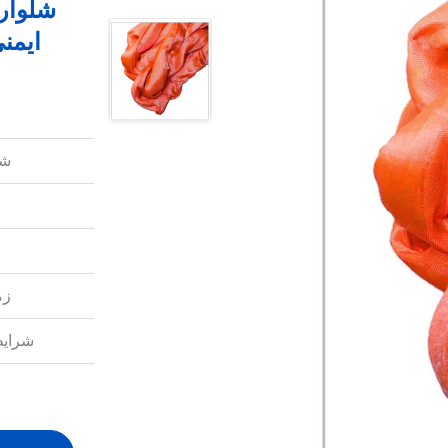
شلوار 
ایمنی 20 تن برای بلند کردن 
شم
زم
شرایط