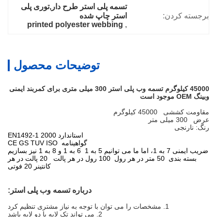
تسمه پلی استر طرح دار,توری پلی 
برجسته کردن:
استر چاپ شده
printed polyester webbing
, 
توضیحات محصول
45000 کیلوگرم تسمه وب پلی استر 300 میلی متری برای کمربند ایمنی
وبینگ OEM موجود است
مقاومت کششی 45000 کیلوگرم
عرض 300 میلی متر
رنگ: نارنجی
استاندارد EN1492-1 2000
گواهینامه CE GS TUV ISO
ضریب ایمنی 7 به 1، اما ما می توانیم 5 به 1 6 به 1 و 8 به 1 نیز بسازیم
بسته بندی 50 متر در هر رول 100 رول در هر پالت 20 پالت در هر
کانتینر 20 فوتی
درباره تسمه وب پلی استر:
1. مشخصات را می توان با توجه به نیاز مشتری تنظیم کرد
2. می تواند تک لایه یا دو لایه باشد