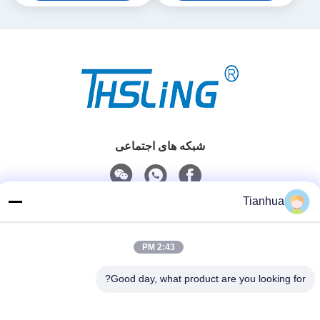
شبکه های اجتماعی
Tianhua
تماس سریع
تلفن
2:43 PM
86-523-89507666
Good day, what product are you looking for?
ایمیل
info@tianhua-rigging.com