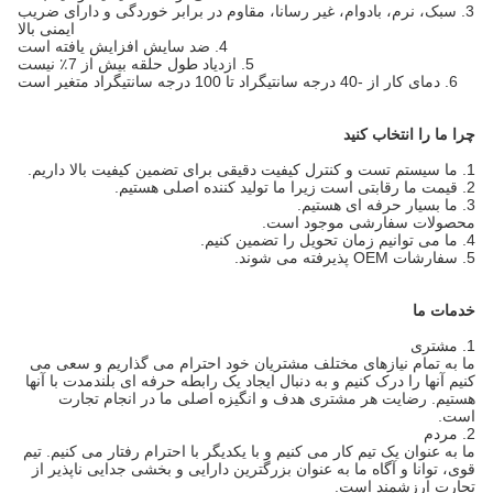
3. سبک، نرم، بادوام، غیر رسانا، مقاوم در برابر خوردگی و دارای ضریب
ایمنی بالا
4. ضد سایش افزایش یافته است
5. ازدیاد طول حلقه بیش از 7٪ نیست
6. دمای کار از -40 درجه سانتیگراد تا 100 درجه سانتیگراد متغیر است
چرا ما را انتخاب کنید
1. ما سیستم تست و کنترل کیفیت دقیقی برای تضمین کیفیت بالا داریم.
2. قیمت ما رقابتی است زیرا ما تولید کننده اصلی هستیم.
3. ما بسیار حرفه ای هستیم.
محصولات سفارشی موجود است.
4. ما می توانیم زمان تحویل را تضمین کنیم.
5. سفارشات OEM پذیرفته می شوند.
خدمات ما
1. مشتری
ما به تمام نیازهای مختلف مشتریان خود احترام می گذاریم و سعی می
کنیم آنها را درک کنیم و به دنبال ایجاد یک رابطه حرفه ای بلندمدت با آنها
هستیم. رضایت هر مشتری هدف و انگیزه اصلی ما در انجام تجارت
است.
2. مردم
ما به عنوان یک تیم کار می کنیم و با یکدیگر با احترام رفتار می کنیم. تیم
قوی، توانا و آگاه ما به عنوان بزرگترین دارایی و بخشی جدایی ناپذیر از
تجارت ارزشمند است.