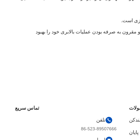
ازی است.
 و مقرون به صرفه بودن عملیات بالابری خود را بهبود
لات
تماس سریع
لندکن
تلفن
86-523-89507666
پایان
ایمیل