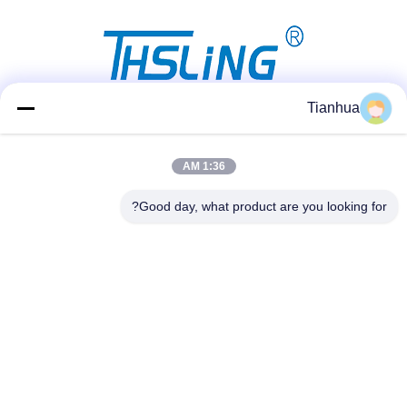
Tianhua
شبکه های اجتماعی
1:36 AM
Good day, what product are you looking for?
تماس سریع
تلفن
86-523-89507666
ایمیل
info@tianhua-rigging.com
آدرس
شماره ۸، جاده شین‌چیاو، پارک صنعتی لینگانگ، منطقه گائوگانگ،
شهر تایژو، استان جیانگ‌سو، چین