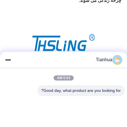
چرخه زندگی می شوند.
Tianhua
شبکه های اجتماعی
5:53 AM
Good day, what product are you looking for?
تماس سریع
تلفن
86-523-89507666
ایمیل